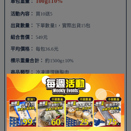
100g±10%
單包重量：
活動內容：
買10送5
出貨數量：
下單數量1，實際出貨15包
組合售價：
549元
平均價格：
每包36.6元
標示重量合計：
約1500g±10%
商品類型：
冷凍調理雞胸肉
飲食分類：
葷食
食用方式：
依商品包裝指示解凍及充分加熱後食用
保存方式：
冷凍保存，詳細條件依實際商品包裝標
示為準
雞肉產地：
依實際商品包裝標示為準