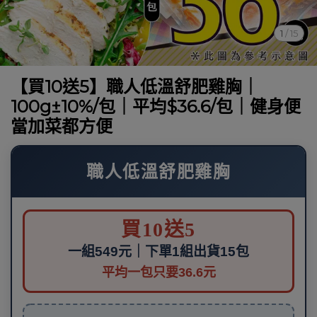
1
/
15
【買10送5】職人低溫舒肥雞胸｜
100g±10%/包｜平均$36.6/包｜健身便
當加菜都方便
職人低溫舒肥雞胸
買10送5
一組549元｜下單1組出貨15包
平均一包只要36.6元