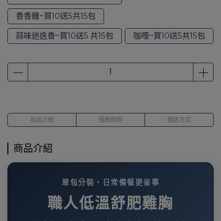
香香雞~買10送5共15包
蒜味迷迭香~買10送5 共15包
咖哩~買10送5共15包
商品介紹
規格說明
運送方式
商品介紹
單包分裝・日常備餐更省事
職人低溫舒肥雞胸