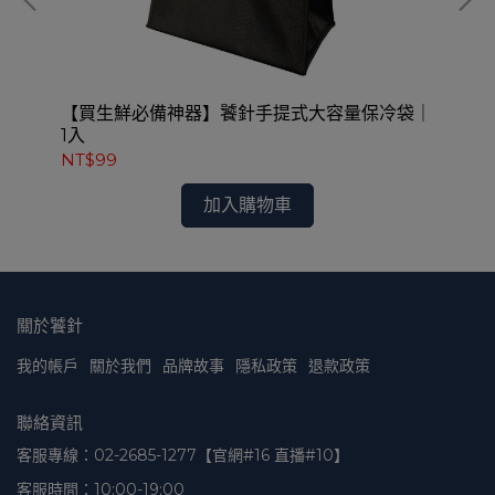
・氣
【買生鮮必備神器】饕針手提式大容量保冷袋｜
【
1入
均
NT$99
NT
加入購物車
關於饕針
我的帳戶
關於我們
品牌故事
隱私政策
退款政策
聯絡資訊
客服專線：02-2685-1277【官網#16 直播#10】
客服時間：10:00-19:00