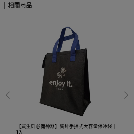
相關商品
/
【買生鮮必備神器】饕針手提式大容量保冷袋｜
【
1入
涼