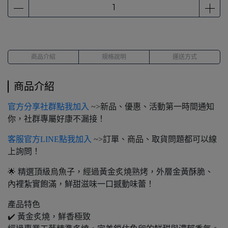
商品介紹
規格說明
運送方式
商品介紹
官方分享社群點我加入
~>新品、優惠、活動第一時間通知
你，社群專屬好康不漏接！
客服官方LINE點我加入
~>訂單、商品、取貨問題都可以線
上詢問！
🌟 精選頂級烏魚子，經過黃金炙燒熟烤，外層金黃酥脆、
內裡紮實飽滿，鮮甜滋味一口撼動味蕾！
產品特色
✔️ 黃金炙燒，鮮香極致