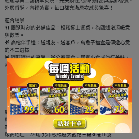
經過專業工藝精準炙燒，完美鎖住魚卵的鮮甜與濃郁香氣。
外層香酥，內裡紮實，每口都充滿層次感與驚喜！
適合場景
🍴 團聚時刻的必備佳品：輕鬆擺上餐桌，為圍爐增添暖意
與歡樂。
🎁 高檔伴手禮：送親友、送客戶，烏魚子禮盒是傳遞心意
的不二選擇！
🌟 隨時隨地的享受：辦公室零食、居家小食或旅行美味，
瞬間擁有五星級的海味饗宴。
規格說明
廠商名稱：崗興有限公司(饕針生鮮)
廠商電話：02-26851277
電子信箱：tb2022service@gmail.com
廠商地址：220新北市板橋區大觀路三段36巷16號