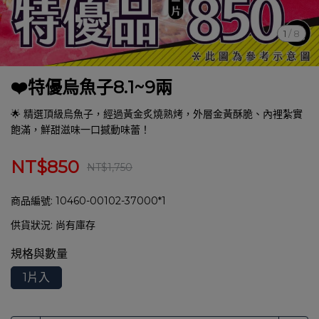
1
/
8
❤️特優烏魚子8.1~9兩
🌟 精選頂級烏魚子，經過黃金炙燒熟烤，外層金黃酥脆、內裡紮實
飽滿，鮮甜滋味一口撼動味蕾！
NT$850
NT$1,750
商品編號:
10460-00102-37000*1
供貨狀況:
尚有庫存
規格與數量
1片入