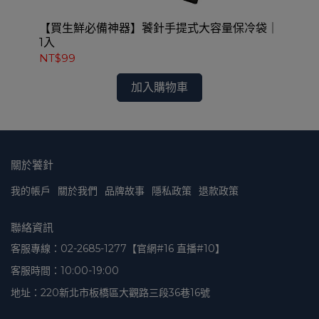
平
【買生鮮必備神器】饕針手提式大容量保冷袋｜
黃
1入
禮
NT$99
NT
加入購物車
關於饕針
我的帳戶
關於我們
品牌故事
隱私政策
退款政策
聯絡資訊
客服專線：02-2685-1277【官網#16 直播#10】
客服時間：10:00-19:00
地址：220新北市板橋區大觀路三段36巷16號