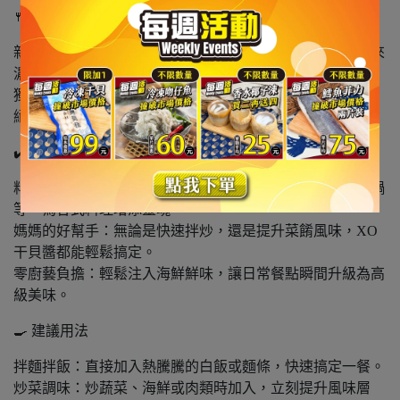
🍴 頂級食材
新鮮海味：採用新鮮干貝、小魚乾、蝦米等上乘食材，帶來
濃郁的鮮甜滋味。
獨家秘製：XO醬經過細心調製，香氣濃郁，鮮香與甘甜的
絕佳平衡，讓味道更有深度與層次感。
✔️ 萬用料理
料理增味神器：開罐即食，可用於拌飯、拌麵、炒菜、火鍋
等，為各式料理增添靈魂。
媽媽的好幫手：無論是快速拌炒，還是提升菜餚風味，XO
干貝醬都能輕鬆搞定。
零廚藝負擔：輕鬆注入海鮮鮮味，讓日常餐點瞬間升級為高
級美味。
🍳 建議用法
拌麵拌飯：直接加入熱騰騰的白飯或麵條，快速搞定一餐。
炒菜調味：炒蔬菜、海鮮或肉類時加入，立刻提升風味層