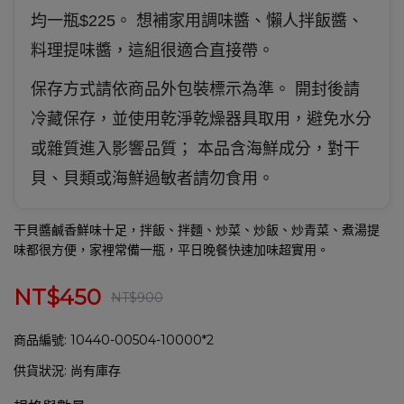
均一瓶$225。 想補家用調味醬、懶人拌飯醬、
料理提味醬，這組很適合直接帶。
保存方式請依商品外包裝標示為準。 開封後請
冷藏保存，並使用乾淨乾燥器具取用，避免水分
或雜質進入影響品質； 本品含海鮮成分，對干
貝、貝類或海鮮過敏者請勿食用。
干貝醬鹹香鮮味十足，拌飯、拌麵、炒菜、炒飯、炒青菜、煮湯提
味都很方便，家裡常備一瓶，平日晚餐快速加味超實用。
NT$450
NT$900
商品編號:
10440-00504-10000*2
供貨狀況:
尚有庫存