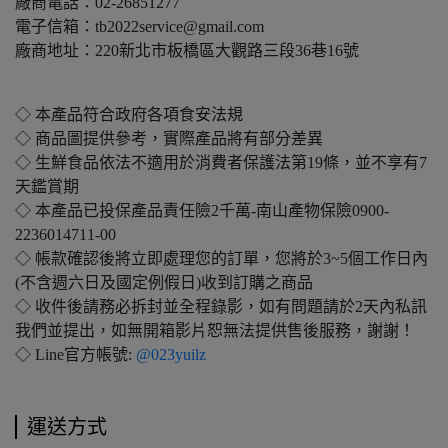
廠商電話：02-26851277
電子信箱：tb2022service@gmail.com
廠商地址：220新北市板橋區大觀路三段36巷16號
◇ 本產品符合政府各項食安法規
◇ 商品圖提供參考，實際產品將有部分差異
◇ 生鮮食品依法不適用於消費者保護法第19條，並不享有7
天鑑賞期
◇ 本產品已投保產品責任險2千萬-南山產物保險0900-
2236014711-00
◇ 帳款確認後將立即處理您的訂單，您將於3~5個工作日內
(不含週六日及國定例假日)收到訂購之商品
◇ 收件後請務必拆封並全程錄影，如有問題請於2天內私訊
我們並提出，如無開箱影片恕無法提供售後服務，謝謝！
◇ Line官方帳號:
@023yuilz
運送方式