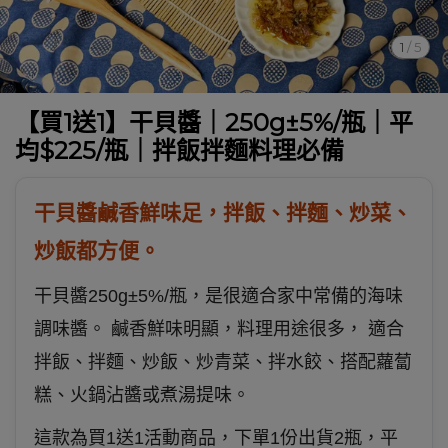
1
/
5
【買1送1】干貝醬｜250g±5%/瓶｜平
均$225/瓶｜拌飯拌麵料理必備
干貝醬鹹香鮮味足，拌飯、拌麵、炒菜、
炒飯都方便。
干貝醬250g±5%/瓶，是很適合家中常備的海味
調味醬。 鹹香鮮味明顯，料理用途很多， 適合
拌飯、拌麵、炒飯、炒青菜、拌水餃、搭配蘿蔔
糕、火鍋沾醬或煮湯提味。
這款為買1送1活動商品，下單1份出貨2瓶，平