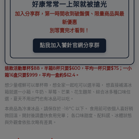
好康常常一上架就被搶光
加入分享群，第一時間收到破盤價、限量商品與最
新優惠
別等賣完才看到！
點我加入饕針官網分享群
這款活動單杯$88，半箱8杯只要$600，平均一杯只要$75；一小
箱16盒只要$999，平均一盒約$62.4。
想少量嚐鮮可以單杯帶，想全家一起吃可以選半箱， 想直接補滿冰
箱就選一小箱，牛奶、草莓、芒果、花生麵茶、綜合冰多種口味任
選，夏天不用出門也有冰品可以吃。
本商品為冷凍冰品，請保存於 -18°C 以下。 食用前可依個人喜好稍
微回溫，開封後請盡快食用完畢； 各口味甜度、配料感、冰體狀態
與外觀會依批次略有差異。