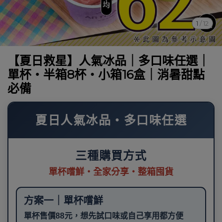
1
/
12
【夏日救星】人氣冰品｜多口味任選｜
單杯・半箱8杯・小箱16盒｜消暑甜點
必備
夏日人氣冰品・多口味任選
三種購買方式
單杯嚐鮮・全家分享・整箱囤貨
方案一｜單杯嚐鮮
單杯售價88元，想先試口味或自己享用都方便