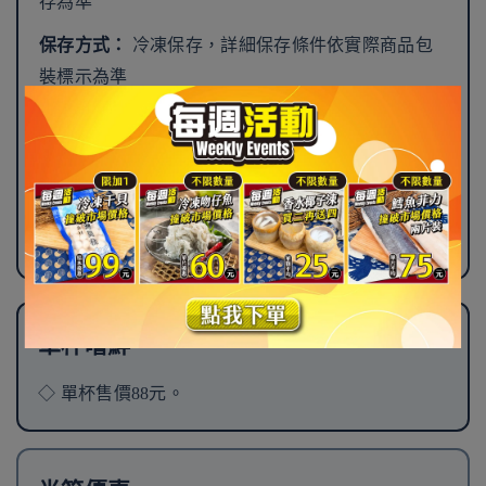
存為準
保存方式：
冷凍保存，詳細保存條件依實際商品包
裝標示為準
食用方式：
取出後依個人喜好直接享用或稍微回溫
成分與過敏原：
不同口味可能含奶類、蛋、大豆、
堅果或含麩質穀物，依各商品包裝標示為準
有效日期：
依實際商品包裝標示為準
單杯嚐鮮
◇ 單杯售價88元。