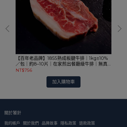
【百年老品牌】1855熟成板腱牛排｜1kg±10%
【
／包｜約8–10片｜在家煎出餐廳級牛排｜無真
均
空
NT$756
NT
加入購物車
關於饕針
我的帳戶
關於我們
品牌故事
隱私政策
退款政策